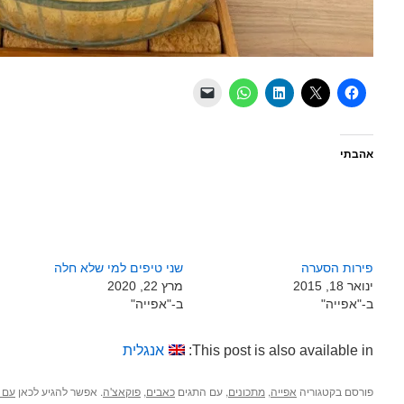
אהבתי
פירות הסערה
שני טיפים למי שלא חלה
ינואר 18, 2015
מרץ 22, 2020
ב-"אפייה"
ב-"אפייה"
This post is also available in:
אנגלית
פורסם בקטגוריה
,
, עם התגים
,
. אפשר להגיע לכאן
אפייה
מתכונים
כאבים
פוקאצ'ה
עם ק