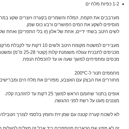
1-2 כפיות מלח ים
מערבבים את הקמח, המלח והשמרים בקערה ויוצרים שקע במרכ
מוסיפים לשקע את המים הפושרים ורבע כוס שמן.
לשים היטב בשתי ידיים, אחת של אלון (זו בלי התפרים) ואחת שלי
מעבירים למשטח מקומח היטב ולשים 10 דקות עד לקבלת מרקם רך וגמיש.
מכניסים לתבנית עגולה משומנת קלות (קוטר 25-28 ס"מ) ומשטחים.
מכסים ומתפיחים למשך שעה או עד להכפלת הנפח.
מחממים תנור ל-200ºC
מחוררים את הבצק עם האצבע, מפזרים את מלח הים ומברישים 
אופים בתנור שחומם הראש למשך 25 דקות עד להזהבה קלה.
מצננים מעט על רשת לפני ההגשה.
לא לשכוח קערה קטנה עם שמן זית וחומץ בלסמי לצורך הטבילה.
זה לא מפיג את הכאבים מהתפרים ביד אבל זה מצליח להעלות חיו