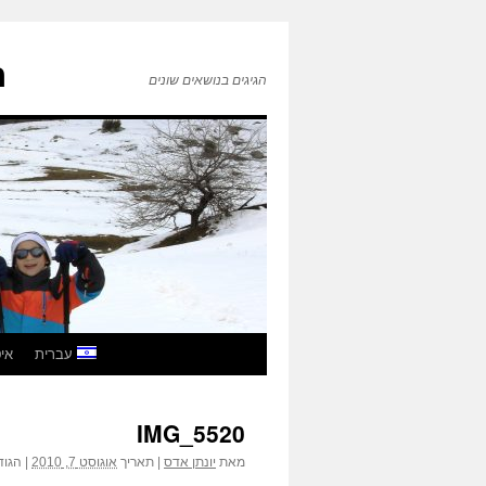
ה
הגיגים בנושאים שונים
לדלג
עברית
איטל
לתוכן
IMG_5520
הגוד
מאת
יונתן אדס
|
תאריך
אוגוסט 7, 2010
|