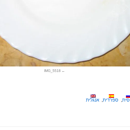
IMG_5518
סית
ספרדית
אנגלית