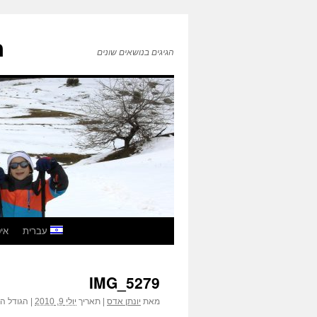
ה
הגיגים בנושאים שונים
לדלג
עברית
איטל
לתוכן
IMG_5279
הגודל ה
מאת
יונתן אדס
|
תאריך
יולי 9, 2010
|