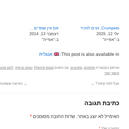
Crumpets, נעים להכיר
אם אין שמרים…
יולי 12, 2025
דצמבר 13, 2014
ב-"אפייה"
ב-"אפייה"
This post is also available in:
אנגלית
פורסם בקטגוריה
,
, עם התגים
,
,
מתוקים
מתכונים
French toast
טוסט צרפתי
לחם מטוג
.
קישור ישיר
אבל למה קיפוד?
←
→
האישה ששמעה 
כתיבת תגובה
האימייל לא יוצג באתר.
שדות החובה מסומנים
*
התגובה שלך
*