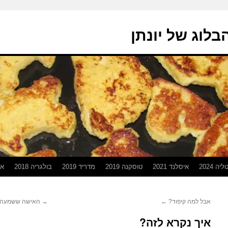
בלוג של יונתן
יה 2024
איסלנד 2021
טוסקנה 2019
מדריד 2019
בולגריה 2018
אפ
אבל למה קיפוד?
←
→
האישה ששמעה 
איך נקרא לזה?