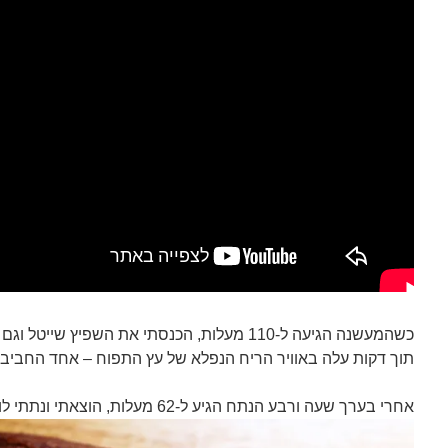
כשהמעשנה הגיעה ל-110 מעלות, הכנסתי את השפיץ שייטל וגם מספר צ'אנקים של עץ תפוח.
תוך דקות עלה באוויר הריח הנפלא של עץ התפוח – אחד החביבים
אחרי בערך שעה ורבע הנתח הגיע ל-62 מעלות, הוצאתי ונתתי לו לנוח מספר דקות לפי הפריסה