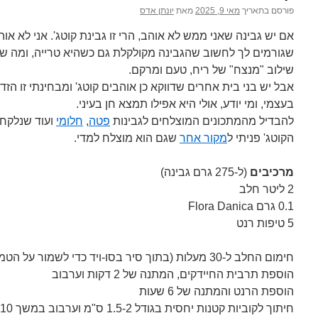
פורסם בתאריך
מאי 9, 2025
מאת
יונתן אדס
אם יש גבינה שאני ממש לא אוהב, הרי זו גבינת קוטג'. אני לא 
שגורמים לך לחשוב שהגבינה מקולקלת גם כשהיא טרייה, ומה שאנ
שילוב "מנצח" של ריח, טעם ומרקם.
אבל יש בני בית אחרים שדווקא כן אוהבים קוטג' ומבחינתי זו הזדמ
בעצמי, ומי יודע, אולי היא אפילו תמצא חן בעיני.
להבדיל מהמתכונים המוצלחים לגבינות
פטה
,
חלומי
ועוד שנלקחו
הקוטג' פניתי ל
מקור אחר
שגם הוא מוצלח למדי.
מרכיבים
(ל-275 גרם גבינה)
2 ליטר חלב
0.1 גרם Flora Danica
5 טיפות רנט
חימום החלב ל-30 מעלות (בתוך סיר בסו-ויד כדי לשמור על הטמפרטורה לאורך זמן)
הוספת תרבית החיידקים, המתנה של 2 דקות וערבוב
הוספת הרנט והמתנה של 6 שעות
חיתוך לקוביות קטנות יחסית בגודל 1.5-2 ס"מ וערבוב במשך 10 דקות