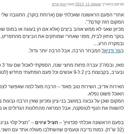
פורסם בתאריך
אוגוסט 11, 2013
מאת
יונתן אדס
אחרי הפעם הראשונה שאכלתי שם (ארוחת בוקר), התגובה שלי הי
המקום הזה קודם?".
מכיוון שאני לא ממש אוהב ביצים (אלא אם הן בעוגה או במוס שו
בוקר מחוץ לבית, מפני שאחרי שמוחקים את הביצים מהתפריט,
ובמקרה הרע…
ב
גוז' ודניאל
המבחר הרבה, אבל הרבה יותר גדול.
מאז
ובערב, בקבוצות בין 2 ל-9 אנשים וכל פעם הופתעתי מחדש (לטובה!).
האירוח אדיב, השירות טוב מאוד – הרבה מעל למה שאפשר לצפו
האוכל פשוט נפלא.
המקום שוכן על גבעה במושב בני-ציון ומכיוון שאין הרבה גבעות באז
להשוות את הנוף לטוסקנה, אבל המראה מהחלונות הגדולים או
בפעם הראשונה אכלתי סנדוויץ' –
חציל עיזים
– "חציל קלוי גבינת
(32 ש"ח). כמות נדיבה וטעמים שהשתלבו מעולה אחד עם השני.