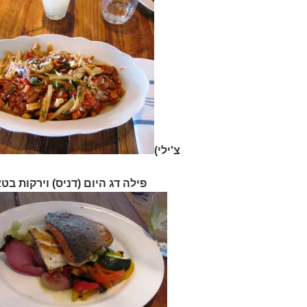
צ'ילי)
פילה דג היום (דניס) וירקות בטא