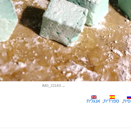
IMG_2316S
סית
ספרדית
אנגלית