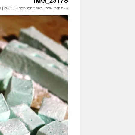
IMG_2317S
הג
מאת
יונתן אדס
|
תאריך
ספטמבר 13, 2021
|