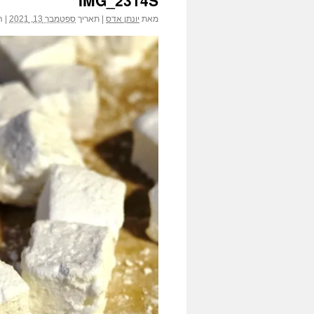
IMG_2314S
הג
מאת
יונתן אדס
|
תאריך
ספטמבר 13, 2021
|