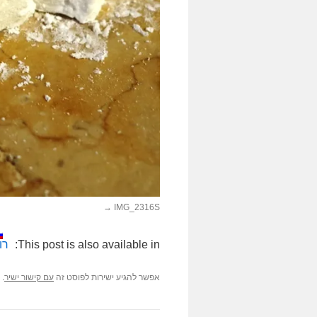
IMG_2316S
This post is also available in:
רו
אפשר להגיע ישירות לפוסט זה
.
עם קישור ישיר