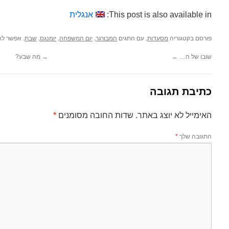
This post is also available in:
אנגלית
פורסם בקטגוריה
, עם התגים
,
,
,
. אפשר לה
מסעדות
המבורגר
יום המשפחה
יומנגס
שבת
שובו של ה…
←
→
מה שבע?
כתיבת תגובה
האימייל לא יוצג באתר.
שדות החובה מסומנים
*
התגובה שלך
*