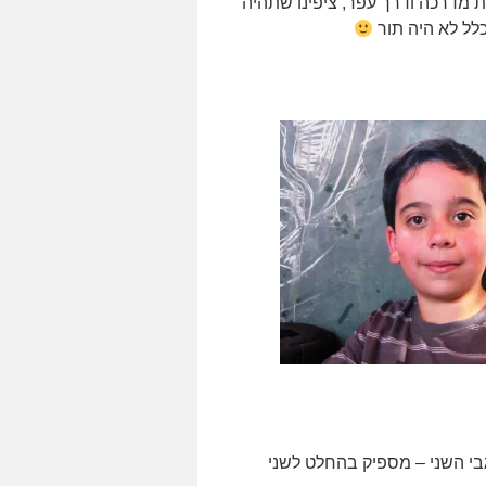
ת מדרכה ודרך עפר, ציפינו שתהיה
כלל לא היה תור
יים גדולים (220 גרם) אחד על-גבי השני – מספיק בהחלט לשני