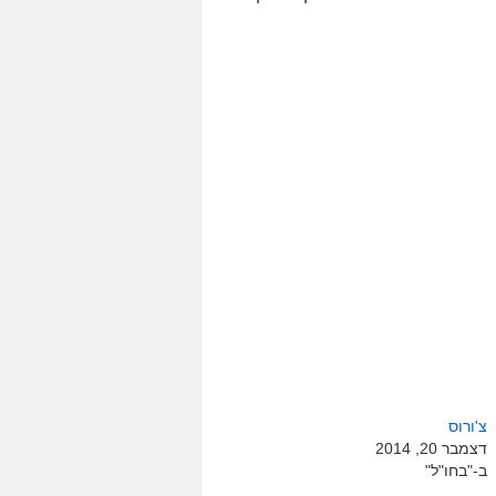
צ'ורוס
דצמבר 20, 2014
ב-"בחו"ל"