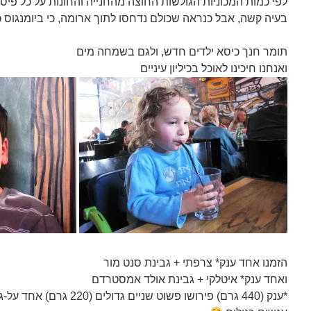
לפי כמות המכוניות הגולשות החוצה מהחנייה והחונות על כל פיס
בעיה קשה, אבל כנראה שכולם נדחסו לתוך ארומה, כי ביומנגוס 
תומר חנך כיסא ילדים חדש, ולגם בשמחה מים
ואנחנו חיכינו לאוכל בכיליון עיניים
הזמנו אח
ד ענק* צרפתי + גבינת סנט מור
ואחד ענק* איטלקי + גבינת אולד אמסטרדם
*ענק (440 גרם) פירושו פשוט שנ