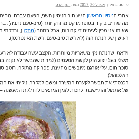
פורסם בתאריך
אפריל 20, 2017
מאת
יונתן אדס
אחרי ה
ניסיון הראשון
מה שחייב ביקור בסופרמרקט מרוחק יותר (טיב-טעם נתניה). ב
שאותו אני מכין לעיתים די קרובות, אבל בתנור (
מתכון
), ובדקתי 
העישון של הנתח הזה (לא רשת טיב-טעם, רשת האינטרנט!).
וידאתי שהנתח נקי משאריות מיותרות, הקצב עשה עבודה לא רע
משלי בעל ייצוג הוגן לקשת הטעמים (למרות שהבשר לא נקנה בר
סוכר חום, עלי אורגנו מיובשים מהגינה, פפריקה מתוקה, רוטב סוי
האלכוהול).
הכנסתי את הבשר לקערת המשרה ומשם למקרר. ניקיתי את המ
של אתמול והתיישבתי לחכות לזמן המתאים להדלקת המעשנה – 