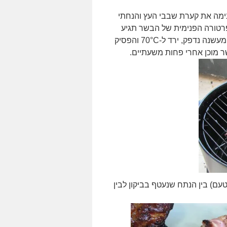
ורה הרצויה 105-110°C, הכנסתי פנימה את קערת שבבי העץ והנחתי
חכות 2.5-3 שעות עד שהטמפרטורה הפנימית של הבשר תגיע
לחום של 60-65°C. זו התיאוריה, בפועל כנראה שהמד-חום של המעשנה נדפק, ירד ל-70°C והפסיק
 מוכן אחרי פחות משעתיים.
ם) בין הנתח שנעטף בביקון לבין