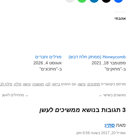
אהבתי
Honeycomb (ממתק חלת דבש)
פורלים וחברים
ספטמבר 18, 2021
אוגוסט 4, 2026
ב-"מתוקים"
ב-"מתכונים"
פורסם בקטגוריה
,
, עם התגים
,
,
,
,
,
מתכונים
עישון
בייקון
לבן
מעשנה
עישון
פילה
פילה לבן
מעשנים בשישי
←
→
מתחילים לעשן
3 תגובות בנושא
ממשיכים לעשן
מאת
סתיו
‏:
אפריל 20, 2017 בשעה 9:56 pm