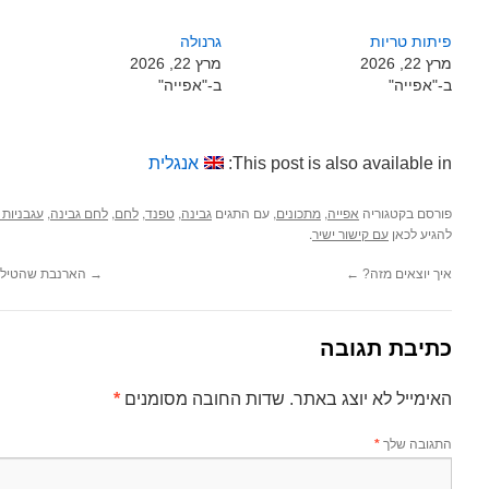
פיתות טריות
גרנולה
מרץ 22, 2026
מרץ 22, 2026
ב-"אפייה"
ב-"אפייה"
This post is also available in:
אנגלית
פורסם בקטגוריה
,
, עם התגים
,
,
,
,
אפייה
מתכונים
גבינה
טפנד
לחם
לחם גבינה
עגבניות 
להגיע לכאן
.
עם קישור ישיר
איך יוצאים מזה?
←
→
הארנבת שהטילה 
כתיבת תגובה
האימייל לא יוצג באתר.
שדות החובה מסומנים
*
התגובה שלך
*