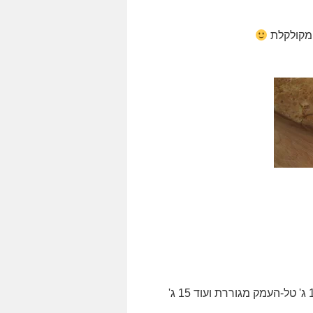
 מקולקלת
115 ג' גבינת צ'דר (לא נשארה לי משבועות, אז השתמשתי ב-100 ג' טל-העמק מגוררת ועוד 15 ג'