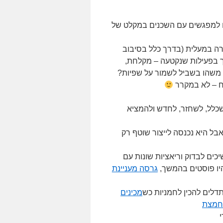
ם למפגשים עם השכנים במקלט של
כלל) ברגל 4 קומות (בלילה 5) ועולים חזרה במעלית (בדרך כלל בסיבוב
ך בפעילות שנקטעה – מקלחת,
ת משהו בשביל לשמור על שפיות?
ח – לא במקרר
שכלל, לשחזר, לחדש ולהמציא
ל היא נכנסה לייצור שוטף רק
כים לבדוק וריאציות שונות עם
היו פוסטים בהמשך,
גרסה מעניינת
דלים להכין לחמניות כש
מכינים
חמצת
י