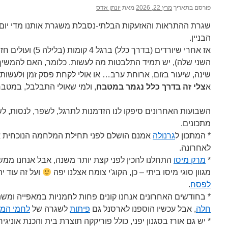
פורסם בתאריך
מרץ 22, 2026
מאת
יונתן אדס
שגרת ההתראות והאזעקות הבלתי-נסבלת משגרת אותנו מדי יו
הבניין.
אז אחרי שיורדים (בדרך 
השני שלה), יש תמיד התלבטות מה לעשות. כלומר, האם להמשי
שינה, שיעור בזום, ארוחת ערב… או אולי לקחת פסק זמן ולעשו
א
צלי זה בדרך כלל נגמר במטבח
, ולמי שאולי התבלבל, במטב
השבועות האחרונים סיפקו לנו הזדמנות לתרגל, לשפר, לנסות, ל
מתכונים.
* המתכון ל
גרנולה
אמנם הושלם לפני תחילת המלחמה הנוכחית אב
לאחרונה.
*
מרק מיסו
התחלנו להכין לפני קצת יותר משנה, אבל אנחנו ממשי
מגוון סוגי מיסו ביתי – כן, הקוג'י צומח אצלנו יפה
ועל זה עוד י
לפסח
.
* בחודשים האחרונים אנחנו קונים פחות לחמניות במאפייה ומשת
חלה
, אבל עכשיו הוספנו לארסנל גם
פיתות
לשגרה של
לחמי המ
* יש גם אורז בסגנון יפני, כולל פוריקקה תוצרת בית והכנת אוניגיר