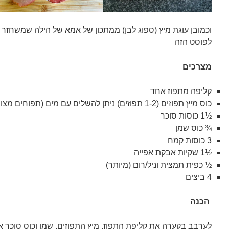
וכמובן עוגת מיץ (ספוג לבן) ממתכון של אמא של הילה שמשחזר 
לפוסט הזה
מצרכים
קליפה מתפוז אחד
כוס מיץ תפוזים (1-2 תפוזים) ניתן להשלים עם מים (תפוחים מצוין)
½1 כוסות סוכר
¾ כוס שמן
3 כוסות קמח
½1 שקיות אבקת אפייה
½ כפית תמצית וניל/רום (מיותר)
4 ביצים
הכנה
לערבב בקערה את קליפת התפוז, מיץ התפוזים, שמן וכוס סוכר א