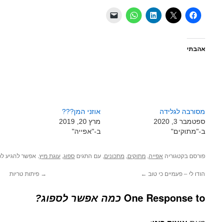
אהבתי
מסורבה לגלידה
אוזני המן???
ספטמבר 3, 2020
מרץ 20, 2019
ב-"מתוקים"
ב-"אפייה"
פורסם בקטגוריה
,
,
, עם התגים
,
. אפשר להגיע ל
אפייה
מתוקים
מתכונים
ספוג
עוגת מיץ
הודו לי – פעמיים כי טוב
←
→
פיתות טריות
One Response to
כמה אפשר לספוג?