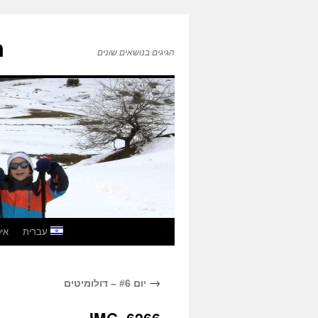
ה
הגיגים בנושאים שונים
לדלג
עברית
איטל
לתוכן
→
יום #6 – דולומיטים