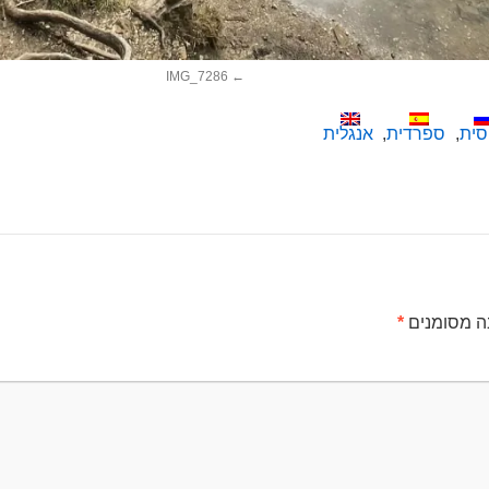
IMG_7286
סית
ספרדית
אנגלית
ה מסומנים
*