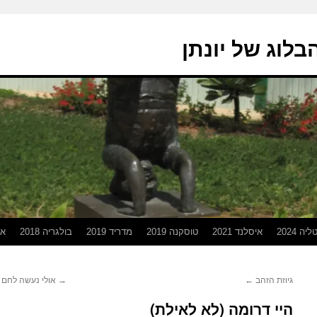
בלוג של יונתן
יה 2024
איסלנד 2021
טוסקנה 2019
מדריד 2019
בולגריה 2018
אפ
גיוזת הזהב
←
→
אולי נעשה לחם 
היי דרומה (לא לאילת)