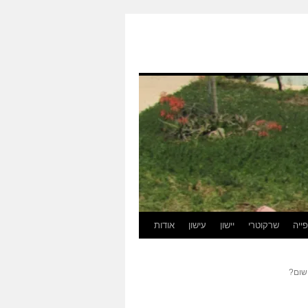
ייה
שרקוטרי
יישון
עישון
אודות
שום?