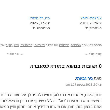
איך נקרא לזה?
מה, רק מיסו?
ינואר 26, 2013
ינואר 9, 2025
ב-"מתוקים"
ב-"מתכונים"
פורסם בקטגוריה
,
, עם התגים
,
,
,
. אפש
מסעדות
מתכונים
לבורטוריו
פסיפלורה
פריז
קוקוס
קוקה-קולה
←
→
שוב מול ים
0 תגובות בנושא
בחזרה למעבדה
מאת
ניר גבעתי
‏:
יולי 30, 2013 בשעה 1:27 pm
יונתן שלום, אוהבים את הבלוג, ורוצים לספר לך על סעודה ברוח 
בשישי הבא במסעדת "טול" בכליל בשיתוף עם היינן הנפלא ג'וני 
אתם בצפון בזמן הזה, אם מישהו מידידיך אוהבי המזון והיין המ