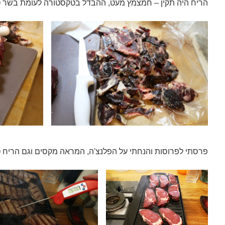
הריח היה תקין – חמצמץ מעט, ההבדל בטקסטורה לעומת בשר טר
פרסתי לפרוסות והנחתי על הפלנצ'ה, המראה מקסים וגם הריח ט