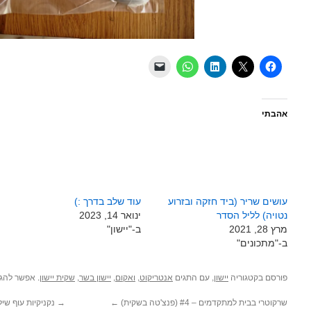
אהבתי
עושים שריר (ביד חזקה ובזרוע
עוד שלב בדרך :)
נטויה) לליל הסדר
ינואר 14, 2023
מרץ 28, 2021
ב-"יישון"
ב-"מתכונים"
פורסם בקטגוריה
, עם התגים
,
,
,
. אפשר להג
יישון
אנטריקוט
ואקום
יישון בשר
שקית יישון
שרקוטרי בבית למתקדמים – #4 (פנצ'טה בשקית)
←
→
נקניקיות עוף שיל