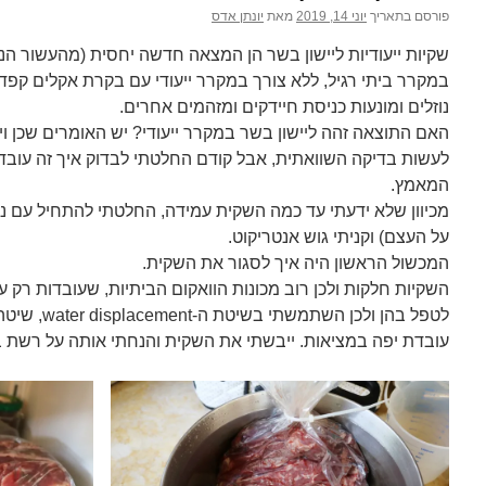
פורסם בתאריך
יוני 14, 2019
מאת
יונתן אדס
שקיות ייעודיות ליישון בשר הן המצאה חדשה יחסית (מהעשור ה
במקרר ביתי רגיל, ללא צורך במקרר ייעודי עם בקרת אקלים קפד
נוזלים ומונעות כניסת חיידקים ומזהמים אחרים.
האם התוצאה זהה ליישון בשר במקרר ייעודי? יש האומרים שכן 
לעשות בדיקה השוואתית, אבל קודם החלטתי לבדוק איך זה עוב
המאמץ.
מכיוון שלא ידעתי עד כמה השקית עמידה, החלטתי להתחיל עם נ
על העצם) וקניתי גוש אנטריקוט.
המכשול הראשון היה איך לסגור את השקית.
השקיות חלקות ולכן רוב מכונות הוואקום הביתיות, שעובדות רק 
לטפל בהן ולכן השתמשתי בשיטת ה-water displacement, שיטה מגניבה המתוארת
עובדת יפה במציאות. ייבשתי את השקית והנחתי אותה על רשת