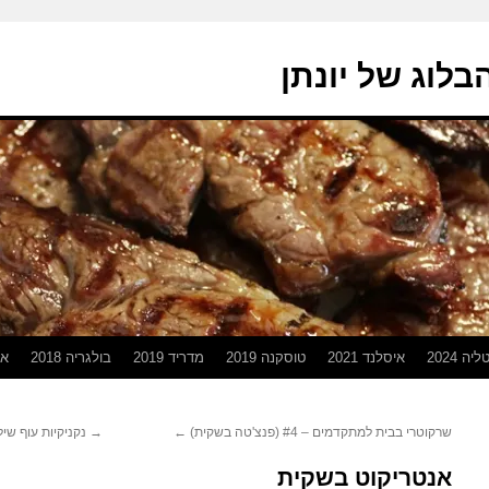
בלוג של יונתן
יה 2024
איסלנד 2021
טוסקנה 2019
מדריד 2019
בולגריה 2018
אפ
שרקוטרי בבית למתקדמים – #4 (פנצ'טה בשקית)
←
→
נקניקיות עוף שיל
אנטריקוט בשקית