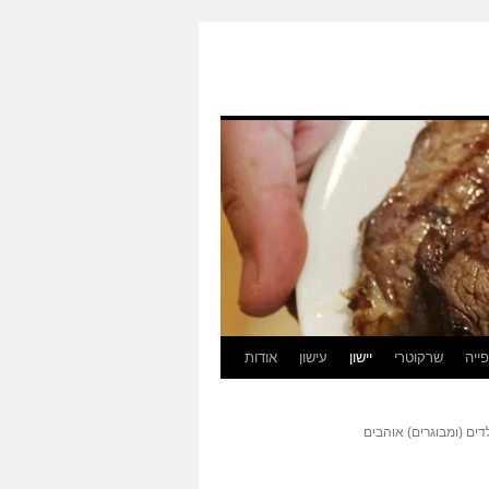
ייה
שרקוטרי
יישון
עישון
אודות
דים (ומבוגרים) אוהבים