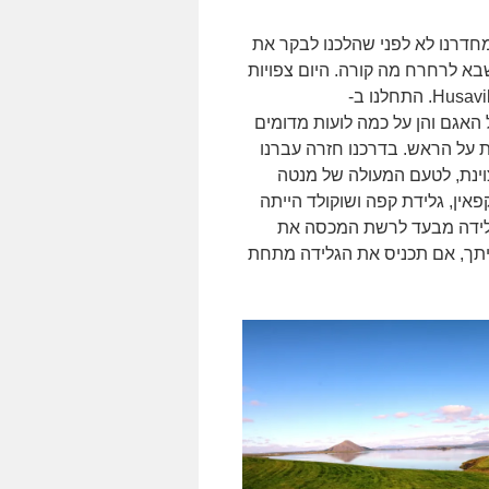
תארגנויות וסידורים, כך שרק לקראת 12 יצאנו מחדרנו לא לפני שהלכנו לבקר את
בא לרחרח מה קורה. היום צפויות
לנו כמה נקודות עצירה סביב אגם Myvaten וגם נסיעה צפונה ל-Husavik. התחלנו ב-
 הן על האגם והן על כמה לועות מדומים
ת על הראש. בדרכנו חזרה עברנו
וינת, לטעם המעולה של מנטה
פאין, גלידת קפה ושוקולד הייתה
 גלידה מבעד לרשת המכסה את
יתך, אם תכניס את הגלידה מתחת