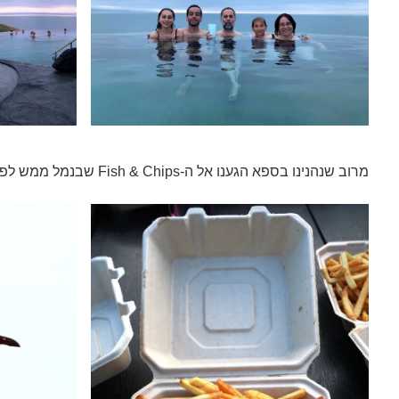
מרוב שנהנינו בספא הגענו אל ה-Fish & Chips שבנמל ממש לפני הסגירה והספקנו להזמין