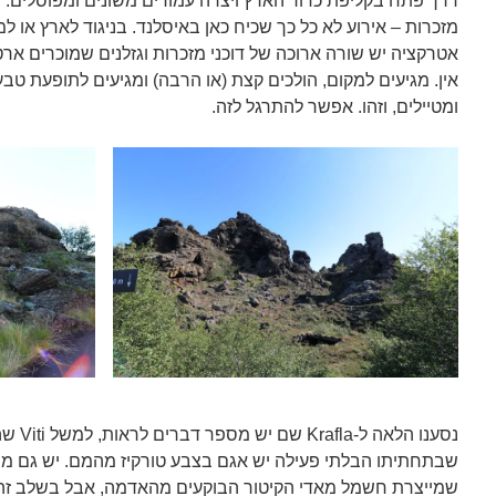
דרך פתח בקליפת כדור הארץ ויצרה עמודים משונים ומפוסלים. 
מזכרות – אירוע לא כל כך שכיח כאן באיסלנד. בניגוד לארץ או ל
אטרקציה יש שורה ארוכה של דוכני מזכרות וגזלנים שמוכרים אר
אין. מגיעים למקום, הולכים קצת (או הרבה) ומגיעים לתופעת טב
ומטיילים, וזהו. אפשר להתרגל לזה.
נסענו ה
שבתחתיתו הבלתי פעילה יש אגם בצבע טורקיז מהמם. יש גם מר
שמייצרת חשמל מאדי הקיטור הבוקעים מהאדמה, אבל בשלב זה ה