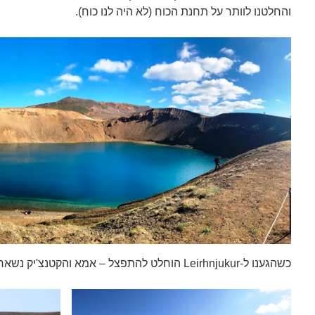
והחלטנו לוותר על תחנת הכוח (לא היה לנו כוח).
כשהגענו ל-Leirhnjukur הוחלט להתפצל – אמא והקטנצ'יק נשארו באוטו ואבא יצא עם הגדולים…