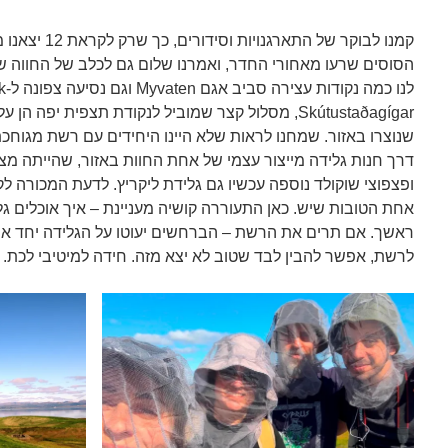
קמנו לבוקר של ה
הסוסים שרעו מאחורי החדר, ואמרנו שלום גם לכלב של החווה ש
Skútustaðagígar, מסלול קצר שמוביל לנקודת תצפית יפה
שנוצרו באזור. שמחנו לראות שלא היינו היחידים עם רשת מגוחכ
דרך חנות גלידה מייצור עצמי של אחת החוות באזור, שהייתה מצ
ופצפוצי שוקולד נוספה עכשיו גם גלידת ליקריץ. לדעת המכורה לק
אחת הטובות שיש. כאן התעוררה קושיה מעניינת – איך אוכלים
ראשך. אם תרים את הרשת – הברחשים יעוטו על הגלידה יחד א
לרשת, אפשר להבין לבד שטוב לא יצא מזה. חידה למיטיבי לכת.