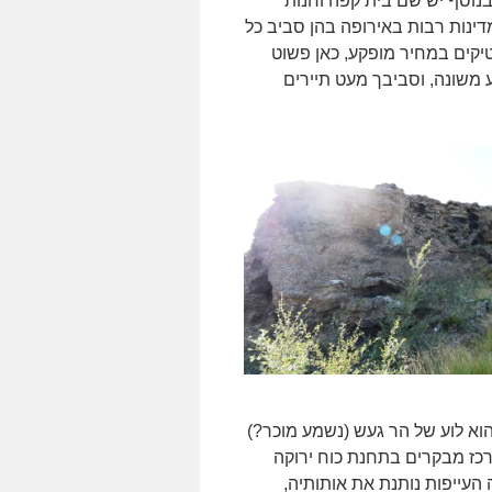
בנוסף יש שם בית קפה וחנות
מדינות רבות באירופה בהן סביב כל
טיקים במחיר מופקע, כאן פשוט
ע משונה, וסביבך מעט תיירים
לאה ל-Krafla שם יש מספר דברים לראות, למשל Viti שהוא לוע של הר געש (נשמע מוכר?)
כז מבקרים בתחנת כוח ירוקה
עייפות נותנת את אותותיה,