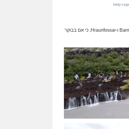
ראשית הליכה קלה לזוג מפלים השונים בתכלית זה מזה: Barnafossar ו-Hraunfossar, כי אם בבוקר