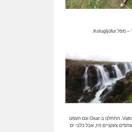
לאחר מכן יצאנו במסע לחיפוש כלבי הים מסביב לחצי האי Vatnsnes. התחלנו ב-Osar וגם העפנו
טוב נו, צילמנו כמה עשרות תמונות של הסלע Hvítserkur. שחפים צעקניים היו, אבל כלבי ים