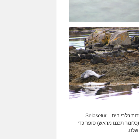
סיימנו בעיירת המחוז Hvammstangi שם נמצא המרכז למידע אודות כלבי הים – Selasetur
אנו (כלומר תכננו מראש) סופר כדי
שלנו.