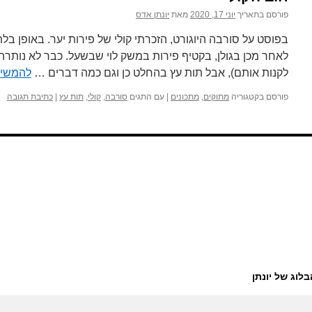
פורסם בתאריך
יוני 17, 2020
מאת
יונתן אדס
בפוסט על סורבה היוגורט, הזכרתי קולי של פירות יער. באופן בלת
לאחר מכן בגולן, בקטיף פירות במשק לוי שבשעל. כבר לא נותרה
לקנות אותם), אבל תות עץ בהחלט כן וגם כמה דברים …
להמשיך
פורסם בקטגוריה
מתוקים
,
מתכונים
|
עם התגים
סורבה
,
קולי
,
תות עץ
|
כתיבת תגובה
בלוג של יונתן