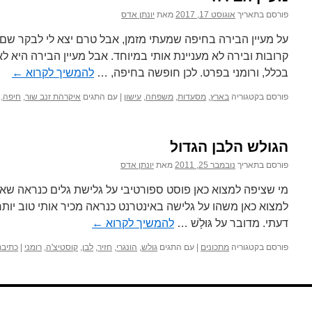
פורסם בתאריך
אוגוסט 17, 2017
מאת
יונתן אדס
על מעיין הבירה בחיפה שמעתי מזמן, אבל טרם יצא לי לבקר שם. 
קרובות ובירה לא מעניינת אותי במיוחד. אבל מעיין הבירה היא לא
בכלל, ורומני בפרט. לכן חופשה בחיפה, …
להמשיך לקרוא
←
פורסם בקטגוריה
בארץ
,
מסעדות
,
משפחה
,
עישון
|
עם התגים
איקרהת זנב שור
,
חיפה
,
הגולש הלבן הגדול
פורסם בתאריך
נובמבר 25, 2011
מאת
יונתן אדס
מי שציפה למצוא כאן פוסט ספורטיבי על גלישת גלים כנראה שאינו
למצוא כאן משהו על גלישה באינטרנט כנראה מכיר אותי טוב יותר 
דעתי. מדובר על גּוּלָשׁ …
להמשיך לקרוא
←
פורסם בקטגוריה
מתכונים
|
עם התגים
גולש
,
הונגרי
,
חזיר
,
לבן
,
קוסטיצ'ה
,
רומני
|
כתיבת