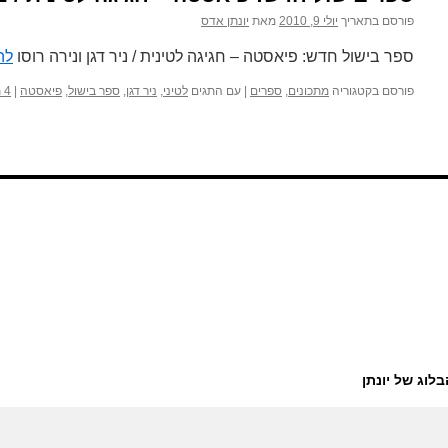
פורסם בתאריך
יולי 9, 2010
מאת
יונתן אדס
ספר בישול חדש: פיאסטה – חגיגה לטינית / ניר דגן ונירה רוסו
לה
פורסם בקטגוריה
מתכונים
,
ספרים
|
עם התגים
לטיני
,
ניר דגן
,
ספר בישול
,
פיאסטה
|
4 תגובות
בלוג של יונתן