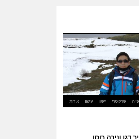
ייה
שרקוטרי
יישון
עישון
אודות
 דגן ונירה רוסו