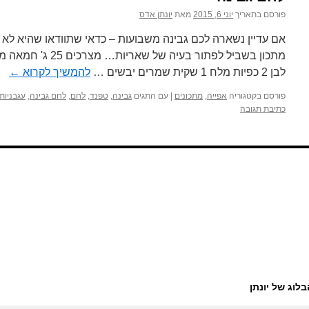
פורסם בתאריך
יוני 6, 2015
מאת
יונתן אדס
אם עדיין נשארה לכם גבינה משבועות – כדאי שתוודאו שהיא לא
לבן 2 כפיות מלח 1 שקית שמרים יבשים …
להמשיך לקרוא
←
פורסם בקטגוריה
אפייה
,
מתכונים
|
עם התגים
גבינה
,
טפנד
,
לחם
,
לחם גבינה
,
עגבניות
כתיבת תגובה
בלוג של יונתן