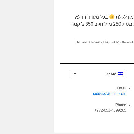
 מקולקלת
בכל מקרה זה לא
מתכון בשביל לפתור בעיה של שאריות… מצרכים 25 ג' חמאה מומסת 250 מ"ל חלב 350 ג' קמח
 מיובשות
,
פרמזן
,
צ'דר
,
שבועות
,
שמרים
|
עברית
Email
jaddess@gmail.com
Phone
972-052-4399265+