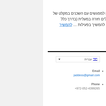
ם למפגשים עם השכנים במקלט של
חרי שיורדים (בדרך כלל) ברגל 4 קומות (בלילה 5) ועולים חזרה במעלית (בדרך כלל
ם להמשיך בפעילות …
להמשיך
עברית
Email
jaddess@gmail.com
Phone
972-052-4399265+