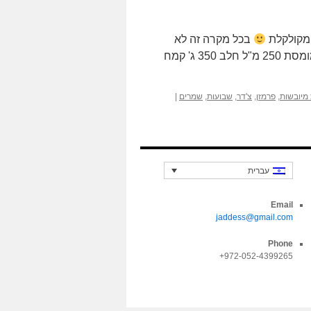
 מקולקלת
בכל מקרה זה לא
מתכון בשביל לפתור בעיה של שאריות… מצרכים 25 ג' חמאה מומסת 250 מ"ל חלב 350 ג' קמח
 מיובשות
,
פרמזן
,
צ'דר
,
שבועות
,
שמרים
|
עברית
Email
jaddess@gmail.com
Phone
972-052-4399265+