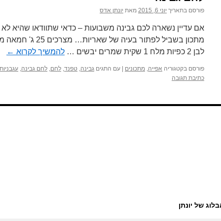
פורסם בתאריך
יוני 6, 2015
מאת
יונתן אדס
אם עדיין נשארה לכם גבינה משבועות – כדאי שתוודאו שהיא לא
לבן 2 כפיות מלח 1 שקית שמרים יבשים …
להמשיך לקרוא
←
פורסם בקטגוריה
אפייה
,
מתכונים
|
עם התגים
גבינה
,
טפנד
,
לחם
,
לחם גבינה
,
עגבניות
כתיבת תגובה
בלוג של יונתן