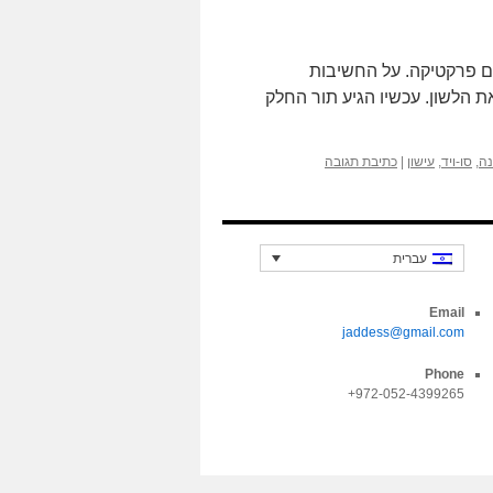
יאוריה, זו גם פרקטיקה. על החשיבות
 הלשון. עכשיו הגיע תור החלק
ה
,
סו-ויד
,
עישון
|
כתיבת תגובה
עברית
Email
jaddess@gmail.com
Phone
972-052-4399265+