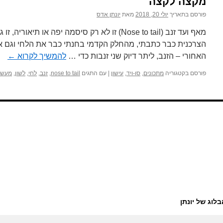
מקצה לקצה
פורסם בתאריך
יולי 20, 2018
מאת
יונתן אדס
מאף ועד זנב (Nose to tail) זו לא רק סיסמה יפה או ת
הצרכנית כבר כתבתי, מהחלק הקדמי בחנתי כבר את הלחי וגם את
האחורי – הזנב, ליתר דיוק שני זנבות כדי …
להמשיך לקרוא
←
פורסם בקטגוריה
מתכונים
,
סו-ויד
,
עישון
|
עם התגים
nose to tail
,
זנב
,
לחי
,
לשון
,
מעשנ
בלוג של יונתן