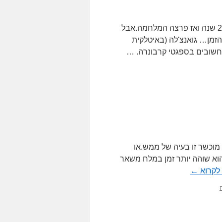
כבר יותר משנה שלא פרסמתי פוסט. עזבנו את הבית שגרנו בו 25 שנה ואז פרצה המלחמה.אבל
הזמן… גואנצ'לה (באיטלקית
מוכשר זו בעיה של ממש.או
וא שוהה יותר זמן במלח משאר
לקרוא
←