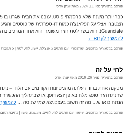
פורסם בתאריך
מאי 11, 2024
מאת
יונתן אדס
הצטברו אצלי על הפלאנצ'ה כמות דו-ספרתית של פוסטים והגיע 
Guanciale), הוא בשר לסת חזיר משומר והוא אחד המרכיבים החשובים בספגטי קרבונרה. …
להמשיך לקרוא
←
פורסם בקטגוריה
מתכונים
,
שרקוטרי
|
עם התגים
גואנצ'לה
,
יישון
,
לחי
,
לסת
|
5 תגובות
לחי על זה
פורסם בתאריך
ינואר 26, 2019
מאת
יונתן אדס
מסקנה אחת ברורה עלתה מהניסיונות הקודמים עם הלחי – נתח 
שהנתח הזה סופג מלח באופן יוצא דופן, או שבתהליך ההכשרה ה
הנתחים או ש… מה זה חשוב בעצם.יצא שמי שניסה …
להמשיך 
פורסם בקטגוריה
מתכונים
,
עישון
|
עם התגים
לחי
,
לחיים
,
מעשנה
,
עישון
|
כתיבת תגובה