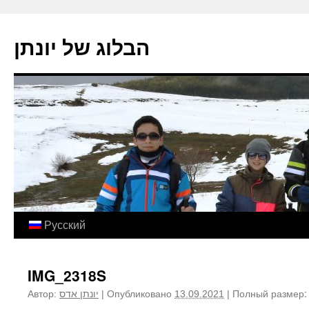
הבלוג של יונתן
Перейти
Русский
к
IMG_2318S
содержимому
Полный размер
Автор:
יונתן אדס
|
Опубликовано
13.09.2021
|