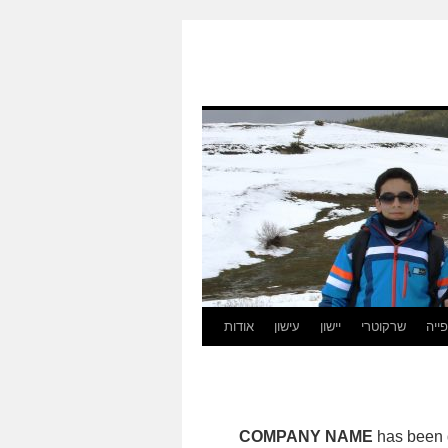
ייה
שרקוטרי
יישון
עישון
אודות
COMPANY NAME
has been d