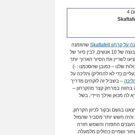
על קרחון Skaftafell
שהוזמנה
עוד מהארץ. יכולנו לבחור בין סיור של 3 שעות (נטו על הקרח) בקבוצה של 10 אנשים, לבין סיור של
(נטו על הקרח) בקבוצה של 8 אנשים. מכיוון שאנחנו 5, הציעו לשריין את הסיור הארוך יותר
ולות שלנו – כמובן שהסכמנו : -)
ליים כדי לא להחליק) והליכה על
הליכה
– בשביל זה לוקחים מדריך
לנו מדריכה מקומית טובה בשם Guðný שגדלה בחווה במרחק קצר מהקרחון –
א לה מכאן ואילך היידי, בשל
אנו בגשם ובקור לכיוון הקרחון.
 והיה חשש יותר מסביר שהמזל
 העננים התפזרו והשמש חזרה
חור ושמיים כחולים מלמעלה.