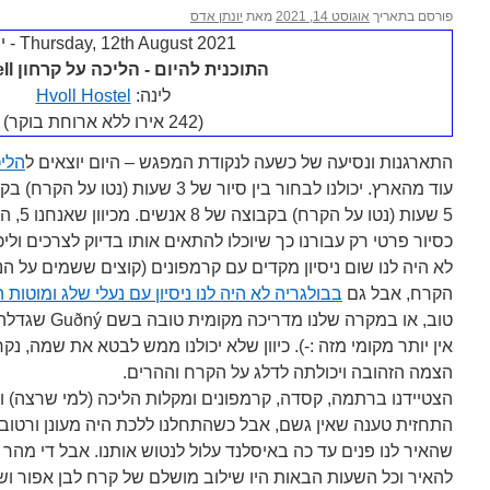
פורסם בתאריך
אוגוסט 14, 2021
מאת
יונתן אדס
Thursday, 12th August 2021 - יום 4
התוכנית להיום - הליכה על קרחון Skaftafell
לינה:
Hvoll Hostel
(242 אירו ללא ארוחת בוקר)
התארגנות ונסיעה של כשעה לנקודת המפגש – היום יוצאים ל
הליכה 
5 שעות 
כסיור פרטי רק עבורנו כך שיוכלו להתאים אותו בדיוק לצרכים וליכ
לא היה לנו שום ניסיון מקדים עם קרמפונים (קוצים ששמים על הנע
הקרח, אבל גם
בבולגריה לא היה לנו ניסיון עם נעלי שלג ומוטות 
טוב, או במקרה ש
אין יותר מקומי מזה :-). כיוון שלא יכולנו ממש לבטא את שמה, נקר
הצמה הזהובה ויכולתה לדלג על הקרח וההרים.
הצטיידנו ברתמה, קסדה, קרמפונים ומקלות הליכה (למי שרצה) ויצ
התחזית טענה שאין גשם, אבל כשהתחלנו ללכת היה מעונן ורטוב
שהאיר לנו פנים עד כה באיסלנד עלול לנטוש אותנו. אבל די מהר
להאיר וכל השעות הבאות היו שילוב מושלם של קרח לבן אפור וש