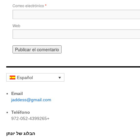
Correo electrónico
*
Web
Español
Email
jaddess@gmail.com
Teléfono
972-052-4399265+
הבלוג של יונתן